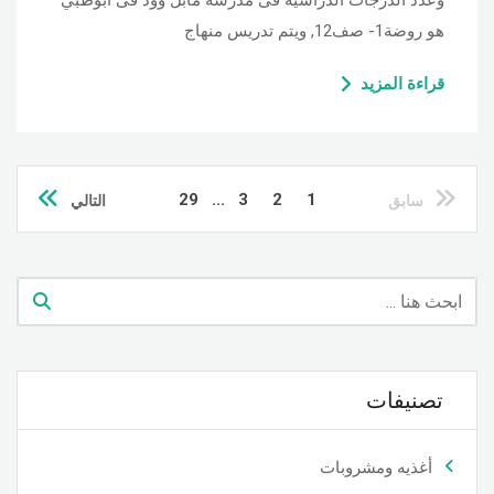
وعدد الدرجات الدراسية فى مدرسة مابل وود فى أبوظبي
هو روضة1- صف12, ويتم تدريس منهاج
قراءة المزيد
29
...
3
2
1
سابق
التالي
تصنيفات
أغذيه ومشروبات