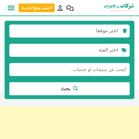
نتقل
اضف منتج/خدمة
لى
لمحتوى
اختر موقعا
اختر الفئة
بحث