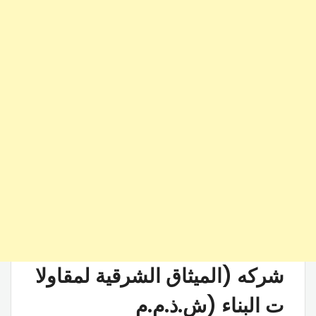
شركه (الميثاق الشرقية لمقاولا
ت البناء (ش.ذ.م.م