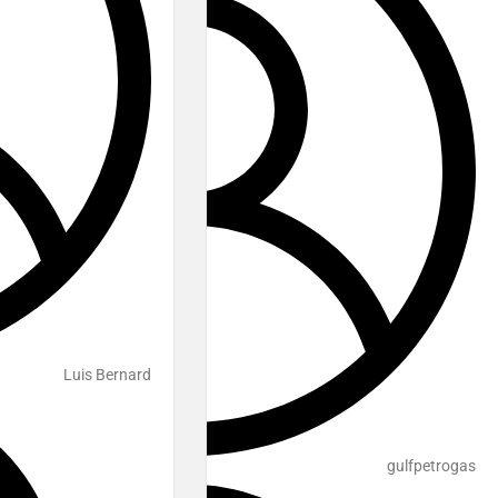
Luis Bernard
gulfpetrogas