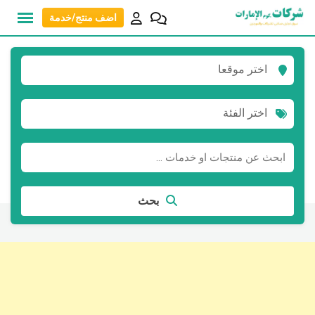
نتقل
اضف منتج/خدمة
لى
لمحتوى
اختر موقعا
اختر الفئة
بحث