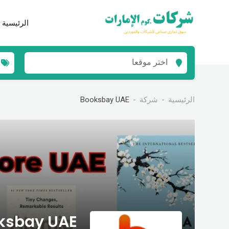
نتقل
لى
الرئيسية
لمحتوى
اختر موقعا
الرئيسية
شركة
Booksbay UAE
ksbay UAE