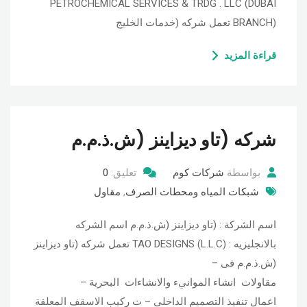
PETROCHEMICAL SERVICES & TRDG . LLC (DUBAI
BRANCH) تعمل شركه (خدمات الخليج
قراءة المزيد
شركه (تاو ديزاينز (ش.ذ.م.م
بواسطة
شركات كوم
تعليق:
0
شبكات المياه ومحطات الصرف
,
مقاول
اسم الشركة : (تاو ديزاينز (ش.ذ.م.م اسم الشركه
بالانجليزيه : TAO DESIGNS (L.L.C) تعمل شركه (تاو ديزاينز
(ش.ذ.م.م فى –
مقاولات انشاء الموانيء والانشاءات البحرية –
اعمال تنفيذ التصميم الداخلي – ت ركيب الاسقف المعلقة