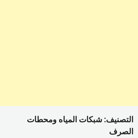
التصنيف:
شبكات المياه ومحطات
الصرف