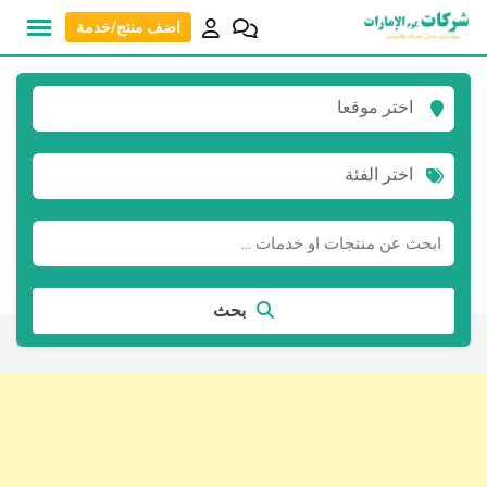
نتقل
اضف منتج/خدمة
لى
لمحتوى
اختر موقعا
اختر الفئة
بحث