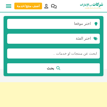
نتقل
اضف منتج/خدمة
لى
لمحتوى
اختر موقعا
اختر الفئة
بحث