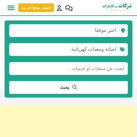
نتقل
اضف منتج/خدمة
لى
لمحتوى
اختر موقعا
اضائة ومعدات كهربائية
بحث