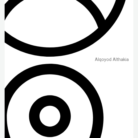
Alqoyod Althakia