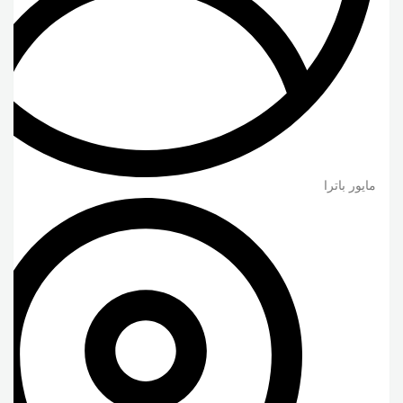
مايور باترا