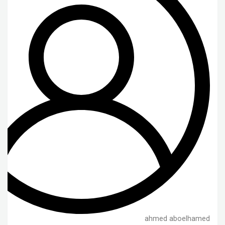
ahmed aboelhamed