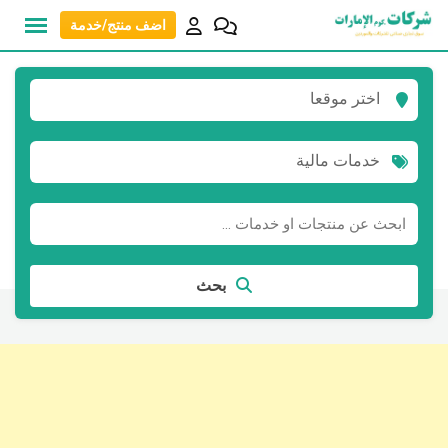
نتقل
اضف منتج/خدمة
لى
لمحتوى
اختر موقعا
خدمات مالية
بحث