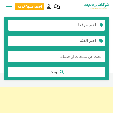
نتقل
اضف منتج/خدمة
لى
لمحتوى
اختر موقعا
اختر الفئة
بحث