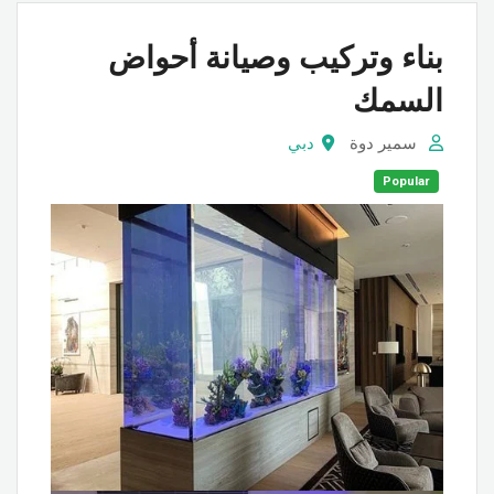
بناء وتركيب وصيانة أحواض
السمك
سمير دوة
دبي
Popular