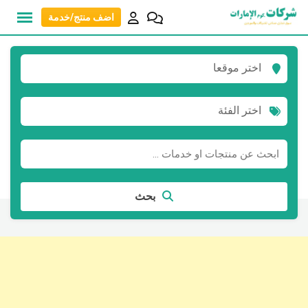
نتقل
اضف منتج/خدمة
لى
لمحتوى
اختر موقعا
اختر الفئة
بحث