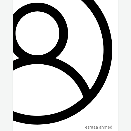
esraaa ahmed