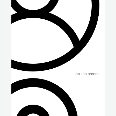
esraaa ahmed