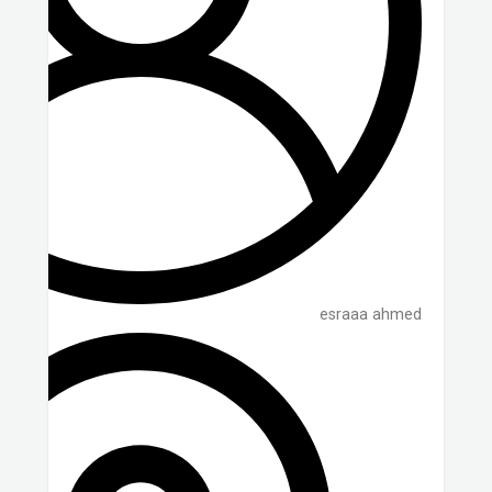
esraaa ahmed