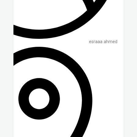
esraaa ahmed