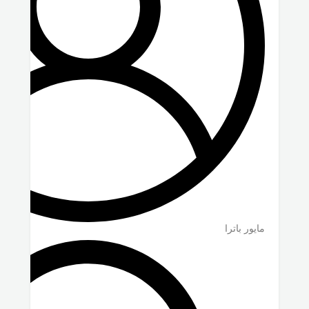
مايور باترا