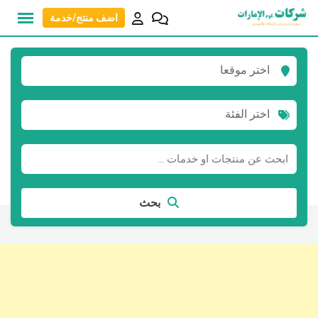
نتقل
اضف منتج/خدمة
لى
لمحتوى
اختر موقعا
اختر الفئة
بحث