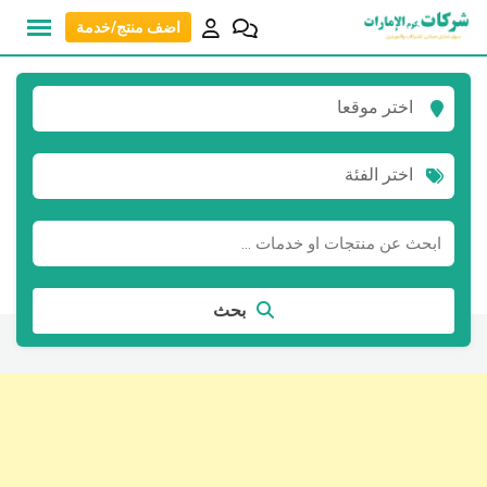
نتقل
اضف منتج/خدمة
لى
لمحتوى
اختر موقعا
اختر الفئة
بحث