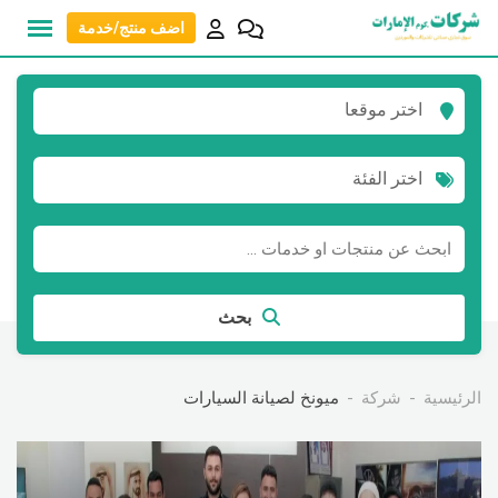
نتقل
اضف منتج/خدمة
لى
لمحتوى
اختر موقعا
اختر الفئة
بحث
الرئيسية
شركة
ميونخ لصيانة السيارات