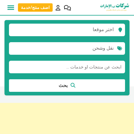
نتقل
اضف منتج/خدمة
لى
لمحتوى
اختر موقعا
نقل وشحن
بحث