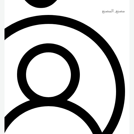
مصنع, المصنع