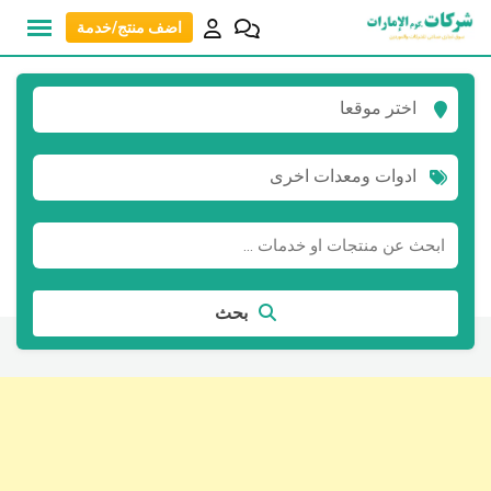
نتقل
اضف منتج/خدمة
لى
لمحتوى
اختر موقعا
ادوات ومعدات اخرى
بحث