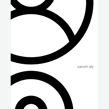
sameh aly