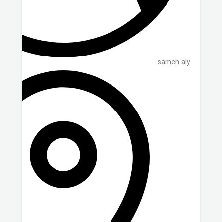
sameh aly